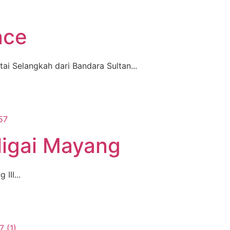
nce
i Selangkah dari Bandara Sultan...
igai Mayang
III...