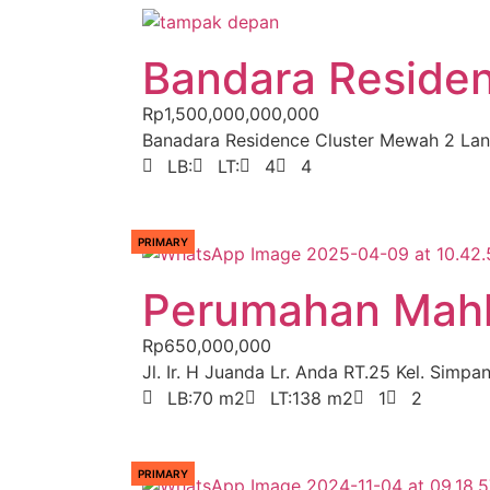
Bandara Reside
Rp1,500,000,000,000
Banadara Residence Cluster Mewah 2 Lanta
LB:
LT:
4
4
PRIMARY
Perumahan Mahl
Rp650,000,000
Jl. Ir. H Juanda Lr. Anda RT.25 Kel. Simpang 
LB:
70 m2
LT:
138 m2
1
2
PRIMARY